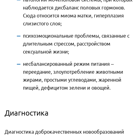
наблюдается дисбаланс половых гормонов.
Сюда относится миома матки, гиперплазия
слизистого слоя;
психоэмоциональные проблемы, связанные с
длительным стрессом, расстройством
сексуальной жизни;
несбалансированный режим питания –
переедание, злоупотребление животными
жирами, простыми углеводами, жаренной
пищей, дефицитом зелени и овощей.
Наименование услуги:
Наименование услуги:
Доброкачественные опухоли
Диагностика
Доброкачественные опухоли
молочной железы
молочной железы
Имя
*
Ф.И.О.
*
Диагностика доброкачественных новообразований
Ф.И.О.
*
Телефон
*