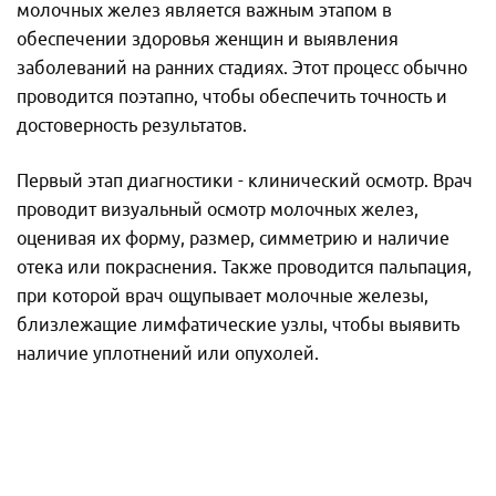
молочных желез является важным этапом в
Телефон
*
обеспечении здоровья женщин и выявления
Телефон
*
Я ознакомлен и согласен с
заболеваний на ранних стадиях. Этот процесс обычно
«Условиями сбора и обработки
Я ознакомлен и согласен с
проводится поэтапно, чтобы обеспечить точность и
персональных данных».
«Условиями сбора и обработки
Я ознакомлен и согласен с
«Условиями
персональных данных».
сбора и обработки персональных
достоверность результатов.
данных».
Первый этап диагностики - клинический осмотр. Врач
проводит визуальный осмотр молочных желез,
оценивая их форму, размер, симметрию и наличие
отека или покраснения. Также проводится пальпация,
при которой врач ощупывает молочные железы,
близлежащие лимфатические узлы, чтобы выявить
наличие уплотнений или опухолей.