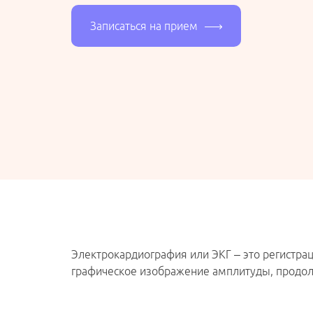
Записаться на прием
ДНЕВНОЙ СТАЦИОНАР
ИНЪЕКЦИОННАЯ КОСМЕТОЛОГИЯ
ИНТЕГРАТИВНАЯ МЕДИЦИНА
ПИЛИНГ ДЛЯ ЛИЦА
Электрокардиография или ЭКГ – это регистрац
ИНФУЗИОННАЯ ТЕРАПИЯ
графическое изображение амплитуды, продол
(КАПЕЛЬНИЦЫ)