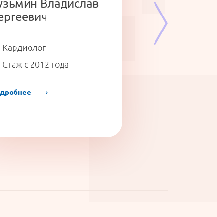
узьмин Владислав
ергеевич
Кардиолог
Пульмонолог.
Стаж с 2012 года
Стаж с 2009 г
дробнее