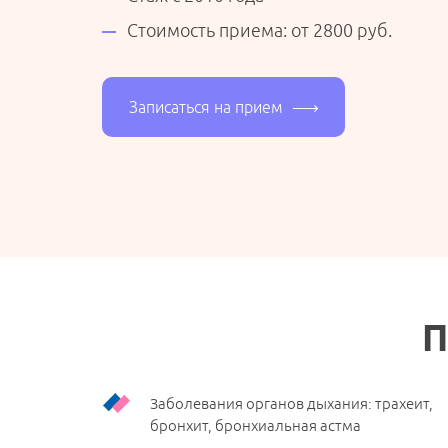
Стоимость приема: от 2800 руб.
ДНЕВНОЙ СТАЦИОНАР
Записаться на прием
ИНЪЕКЦИОННАЯ КОСМЕТОЛОГИЯ
ИНТЕГРАТИВНАЯ МЕДИЦИНА
ПИЛИНГ ДЛЯ ЛИЦА
П
ИНФУЗИОННАЯ ТЕРАПИЯ
(КАПЕЛЬНИЦЫ)
Заболевания органов дыхания: трахеит,
бронхит, бронхиальная астма