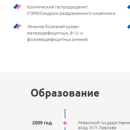
Хронический гастродуоденит
(ГЭРБ)Синдром раздраженного кишечника
Лечение болезней крови-
железодефицитных, В-12- и
фолиеводефицитных анемий
Образование
2009 год
Рязанский государствен
акад. И.П. Павлова