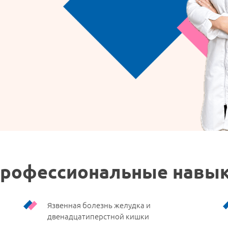
рофессиональные навы
Язвенная болезнь желудка и
двенадцатиперстной кишки