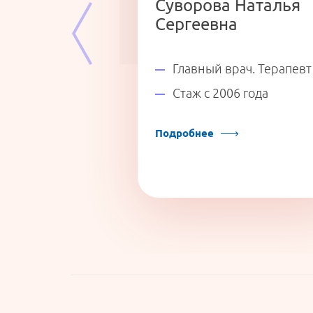
Суворова Наталья
Сергеевна
холог.
Главный врач. Терапевт
кий психолог
Стаж с 2006 года
20 года
Подробнее