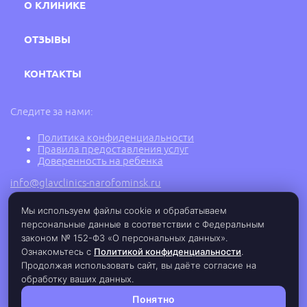
О КЛИНИКЕ
ОТЗЫВЫ
КОНТАКТЫ
Следите за нами:
Политика конфиденциальности
Правила предоставления услуг
Доверенность на ребенка
info@glavclinics-narofominsk.ru
Мы используем файлы cookie и обрабатываем
персональные данные в соответствии с Федеральным
2005 - 2026 г. © Медицинский центр ГлавВрач в
Наро-Фоминске, ООО «АМЕГА ГРУП», ИНН:
законом № 152-ФЗ «О персональных данных».
5030080683, ОГРН: 1135030001974,
Ознакомьтесь с
Политикой конфиденциальности
.
Лицензия Л0-41-01162-50/00331694 от
Продолжая использовать сайт, вы даёте согласие на
23.05.2019 г.
обработку ваших данных.
Понятно