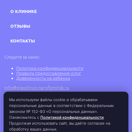
О КЛИНИКЕ
ОТЗЫВЫ
КОНТАКТЫ
Следите за нами:
Политика конфиденциальности
Правила предоставления услуг
Доверенность на ребенка
info@glavclinics-narofominsk.ru
Мы используем файлы cookie и обрабатываем
персональные данные в соответствии с Федеральным
2005 - 2026 г. © Медицинский центр ГлавВрач в
Наро-Фоминске, ООО «АМЕГА ГРУП», ИНН:
законом № 152-ФЗ «О персональных данных».
5030080683, ОГРН: 1135030001974,
Ознакомьтесь с
Политикой конфиденциальности
.
Лицензия Л0-41-01162-50/00331694 от
Продолжая использовать сайт, вы даёте согласие на
23.05.2019 г.
обработку ваших данных.