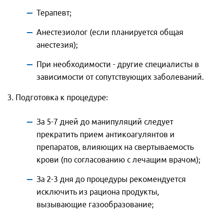
Телефон
*
Терапевт;
Телефон
*
Я ознакомлен и согласен с
Анестезиолог (если планируется общая
Я ознакомлен и согласен с
«Условиями сбора и обработки
«Условиями сбора и обработки
Я ознакомлен и согласен с
«Условиями
персональных данных».
анестезия);
персональных данных».
сбора и обработки персональных
данных».
При необходимости - другие специалисты в
зависимости от сопутствующих заболеваний.
3. Подготовка к процедуре:
За 5-7 дней до манипуляций следует
прекратить прием антикоагулянтов и
препаратов, влияющих на свертываемость
крови (по согласованию с лечащим врачом);
За 2-3 дня до процедуры рекомендуется
исключить из рациона продукты,
вызывающие газообразование;