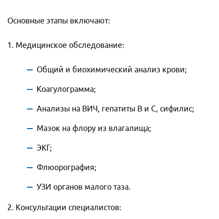
Основные этапы включают:
1. Медицинское обследование:
Общий и биохимический анализ крови;
Коагулограмма;
Анализы на ВИЧ, гепатиты В и С, сифилис;
Мазок на флору из влагалища;
ЭКГ;
Наименование услуги:
Флюорография;
Наименование услуги:
Гистероскопия матки
Гистероскопия матки
УЗИ органов малого таза.
Имя
*
Ф.И.О.
*
2. Консультации специалистов:
Ф.И.О.
*
Телефон
*